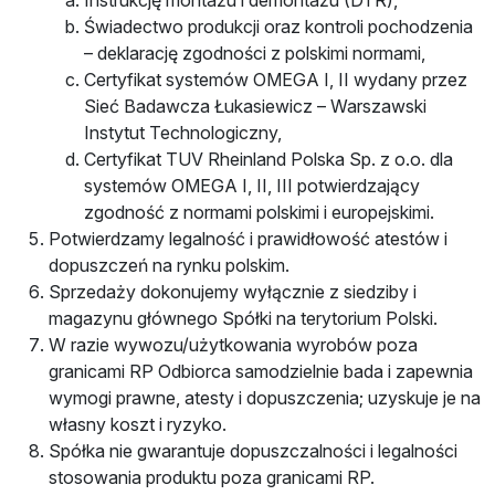
Instrukcję montażu i demontażu (DTR),
Świadectwo produkcji oraz kontroli pochodzenia
– deklarację zgodności z polskimi normami,
Certyfikat systemów OMEGA I, II wydany przez
Sieć Badawcza Łukasiewicz – Warszawski
Instytut Technologiczny,
Certyfikat TUV Rheinland Polska Sp. z o.o. dla
systemów OMEGA I, II, III potwierdzający
zgodność z normami polskimi i europejskimi.
Potwierdzamy legalność i prawidłowość atestów i
dopuszczeń na rynku polskim.
Sprzedaży dokonujemy wyłącznie z siedziby i
magazynu głównego Spółki na terytorium Polski.
W razie wywozu/użytkowania wyrobów poza
granicami RP Odbiorca samodzielnie bada i zapewnia
wymogi prawne, atesty i dopuszczenia; uzyskuje je na
własny koszt i ryzyko.
Spółka nie gwarantuje dopuszczalności i legalności
stosowania produktu poza granicami RP.